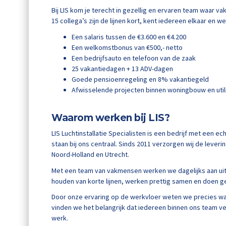
Bij LIS kom je terecht in gezellig en ervaren team waar 
15 collega’s zijn de lijnen kort, kent iedereen elkaar en 
Een salaris tussen de €3.600 en €4.200
Een welkomstbonus van €500,- netto
Een bedrijfsauto en telefoon van de zaak
25 vakantiedagen + 13 ADV-dagen
Goede pensioenregeling en 8% vakantiegeld
Afwisselende projecten binnen woningbouw en utili
Waarom werken bij LIS?
LIS Luchtinstallatie Specialisten is een bedrijf met een ec
staan bij ons centraal. Sinds 2011 verzorgen wij de lever
Noord-Holland en Utrecht.
Met een team van vakmensen werken we dagelijks aan uit
houden van korte lijnen, werken prettig samen en doen 
Door onze ervaring op de werkvloer weten we precies wat
vinden we het belangrijk dat iedereen binnen ons team ve
werk.