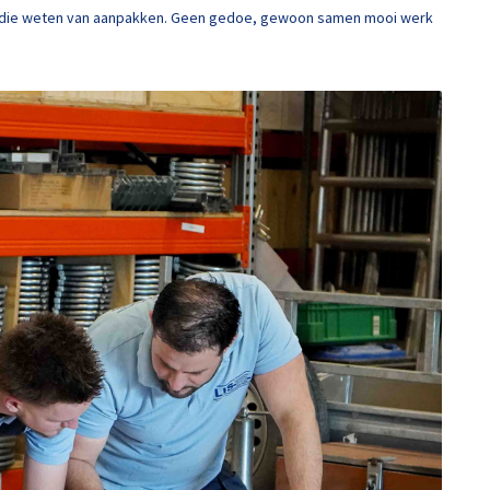
ega’s die weten van aanpakken. Geen gedoe, gewoon samen mooi werk