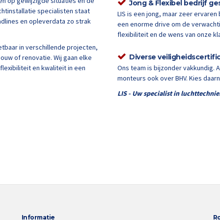
en op gewijzigde situaties en de
Jong & Flexibel bedrijf ge
htinstallatie specialisten staat
LIS is een jong, maar zeer ervaren 
adlines en opleverdata zo strak
een enorme drive om de verwachti
flexibiliteit en de wens van onze k
etbaar in verschillende projecten,
Diverse veiligheidscertif
ouw of renovatie. Wij gaan elke
lexibiliteit en kwaliteit in een
Ons team is bijzonder vakkundig. 
monteurs ook over BHV. Kies daarn
LIS - Uw specialist in luchttechnie
Informatie
R