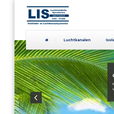
Luchtkanalen
Isol
ten i.v.m. vakantie
d met de vakantie zijn wij gesloten van 3 augustus t/m 21 augustus.
augustus staan we graag weer voor u klaar!