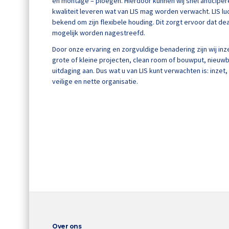
en montage – ploegen. Hierdoor kunnen wij snel anticiper
kwaliteit leveren wat van LIS mag worden verwacht. LIS luc
bekend om zijn flexibele houding. Dit zorgt ervoor dat de
mogelijk worden nagestreefd.
Door onze ervaring en zorgvuldige benadering zijn wij inz
grote of kleine projecten, clean room of bouwput, nieuwb
uitdaging aan. Dus wat u van LIS kunt verwachten is: inzet, f
veilige en nette organisatie.
Over ons