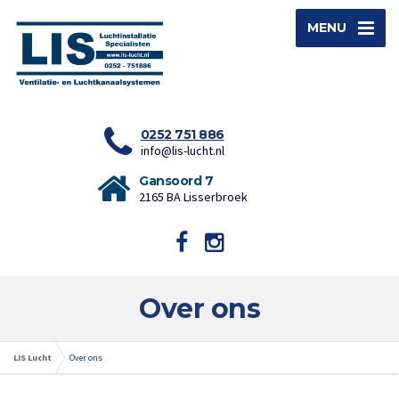
MENU
0252 751 886
info@lis-lucht.nl
Gansoord 7
2165 BA Lisserbroek
Over ons
LIS Lucht
Over ons