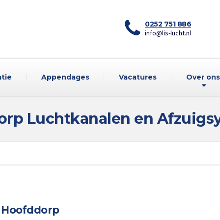
0252 751 886
info@lis-lucht.nl
atie
Appendages
Vacatures
Over ons
orp Luchtkanalen en Afzuigs
in Hoofddorp