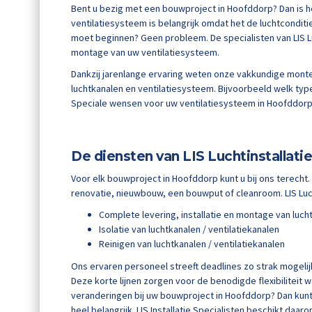
Bent u bezig met een bouwproject in Hoofddorp? Dan is 
ventilatiesysteem is belangrijk omdat het de luchtconditi
moet beginnen? Geen probleem. De specialisten van LIS Luc
montage van uw ventilatiesysteem.
Dankzij jarenlange ervaring weten onze vakkundige monte
luchtkanalen en ventilatiesysteem. Bijvoorbeeld welk type 
Speciale wensen voor uw ventilatiesysteem in Hoofddorp?
De diensten van LIS Luchtinstallatie
Voor elk bouwproject in Hoofddorp kunt u bij ons terecht. K
renovatie, nieuwbouw, een bouwput of cleanroom. LIS Luch
Complete levering, installatie en montage van luc
Isolatie van luchtkanalen / ventilatiekanalen
Reinigen van luchtkanalen / ventilatiekanalen
Ons ervaren personeel streeft deadlines zo strak mogelijk
Deze korte lijnen zorgen voor de benodigde flexibiliteit 
veranderingen bij uw bouwproject in Hoofddorp? Dan kunt e
heel belangrijk. LIS Installatie Specialisten beschikt daar