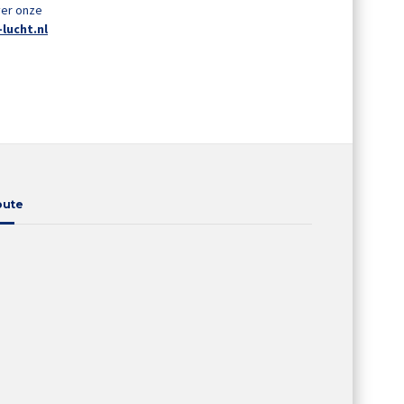
ver onze
-lucht.nl
oute