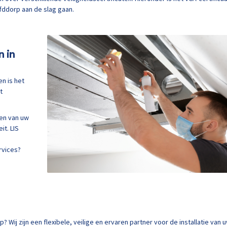
ofddorp aan de slag gaan.
n in
n is het
t
ren van uw
it. LIS
rvices?
Wij zijn een flexibele, veilige en ervaren partner voor de installatie van 