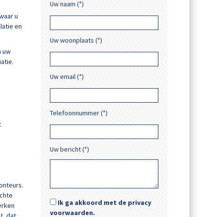
Uw naam (*)
 waar u
latie en
Uw woonplaats (*)
n uw
atie.
Uw email (*)
Telefoonnummer (*)
t
Uw bericht (*)
onteurs.
achte
Ik ga akkoord met de privacy
erken
voorwaarden.
t, dat