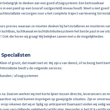
het belangrijk te denken aan een goed afzuigsysteem. Een betrouwbaar
es in een pand op een (vooraf vastgesteld) niveau houdt. Weet u niet goed
htinstallatie verzorgen voor u het complete traject van levering tot instal
urs precies waaraan ze moeten denken bij het installeren en monteren va
luchtbuis, luchtkanaal en luchtdistributiesysteem het beste past in uw situ
 Ook die horen wij graag! Wij bekijken samen met u de mogelijkheden.
 Specialisten
lein of groot, dat maakt niet uit. Wij zijn u van dienst, of nu bezig bent ben
tinstallatie biedt u de volgende services:
htkanalen / afzuigsystemen
 na. Daarom werken wij met korte lijnen tussen directie, leveranciers en m
waardoor wij snel kunnen inspringen op gewijzigde situaties. Zijn er onverw
rop rekenen dat wij er tijdig op anticiperen! Daarnaast vinden wij veilig w
om over verschillende veiligheidscertificaten. Hieronder is het VCA-certificaa