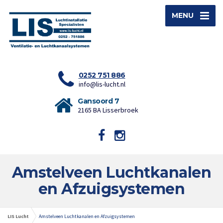
MENU
0252 751 886
info@lis-lucht.nl
Gansoord 7
2165 BA Lisserbroek
Amstelveen Luchtkanalen
en Afzuigsystemen
LIS Lucht
Amstelveen Luchtkanalen en Afzuigsystemen